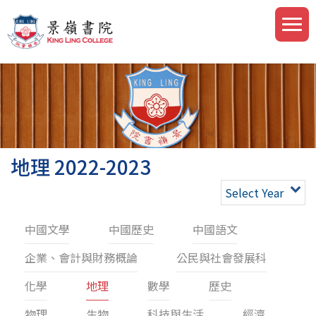
地理 2022-2023
Select Year
中國文學
中國歷史
中國語文
企業、會計與財務概論
公民與社會發展科
化學
地理
數學
歷史
物理
生物
科技與生活
經濟