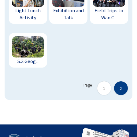
Light Lunch
Exhibition and
Field Trips to
Activity
Talk
Wan C...
S.3 Geog...
Page:
1
2