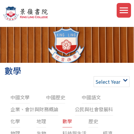
數學
Select Year
中國文學
中國歷史
中國語文
企業、會計與財務概論
公民與社會發展科
化學
地理
數學
歷史
物理
生物
科技與生活
經濟