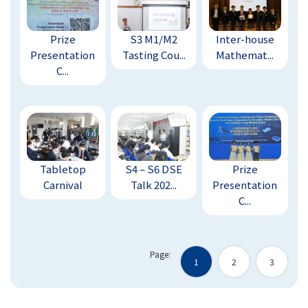
Prize
S3 M1/M2
Inter-house
Presentation
Tasting Cou...
Mathemat...
C...
Tabletop
S4 – S6 DSE
Prize
Carnival
Talk 202...
Presentation
C...
Page:
1
2
3