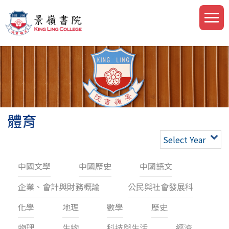
體育
Select Year
中國文學
中國歷史
中國語文
企業、會計與財務概論
公民與社會發展科
化學
地理
數學
歷史
物理
生物
科技與生活
經濟