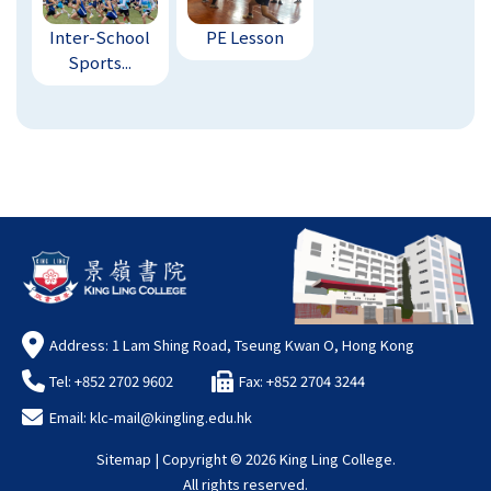
Inter-School
PE Lesson
Sports...
Address: 1 Lam Shing Road, Tseung Kwan O, Hong Kong
Tel: +852 2702 9602
Fax: +852 2704 3244
Email:
klc-mail@kingling.edu.hk
Sitemap
| Copyright ©
2026 King Ling College.
All rights reserved.