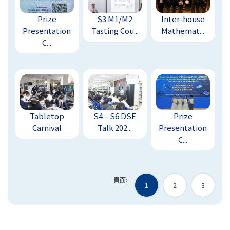
Prize
S3 M1/M2
Inter-house
Presentation
Tasting Cou...
Mathemat...
C...
Tabletop
S4 – S6 DSE
Prize
Carnival
Talk 202...
Presentation
C...
頁面:
1
2
3