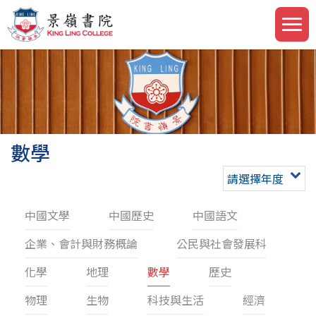
數學
請選擇年度
中國文學
中國歷史
中國語文
企業、會計與財務概論
公民與社會發展科
化學
地理
數學
歷史
物理
生物
科技與生活
經濟