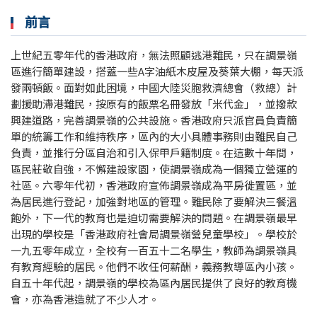
前言
上世紀五零年代的香港政府，無法照顧逃港難民，只在調景嶺
區進行簡單建設，搭蓋一些A字油紙木皮屋及葵葉大棚，每天派
發兩頓飯。面對如此困境，中國大陸災胞救濟總會（救總）計
劃援助滯港難民，按原有的飯票名冊發放「米代金」，並撥款
興建道路，完善調景嶺的公共設施。香港政府只派官員負責簡
單的統籌工作和維持秩序，區內的大小具體事務則由難民自己
負責，並推行分區自治和引入保甲戶籍制度。在這數十年間，
區民莊敬自強，不懈建設家園，使調景嶺成為一個獨立營運的
社區。六零年代初，香港政府宣佈調景嶺成為平房徙置區，並
為居民進行登記，加強對地區的管理。難民除了要解決三餐溫
飽外，下一代的教育也是迫切需要解決的問題。在調景嶺最早
出現的學校是「香港政府社會局調景嶺營兒童學校」。學校於
一九五零年成立，全校有一百五十二名學生，教師為調景嶺具
有教育經驗的居民。他們不收任何薪酬，義務教導區內小孩。
自五十年代起，調景嶺的學校為區內居民提供了良好的教育機
會，亦為香港造就了不少人才。