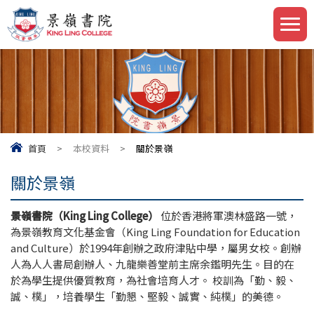
首頁
>
本校資料
>
關於景嶺
關於景嶺
景嶺書院（King Ling College）
位於
香港
將軍澳
林盛路一號，
為
景嶺教育文化基金會
（King Ling Foundation for Education
and Culture）於1994年創辦
之政府津貼中學，屬男女校。創辦
人為人人書局創辦人、
九龍樂善堂
前主席余鑑明先生。目的在
於為學生提供優質教育，為社會培育人才。 校訓為「勤、毅、
誠、樸」，培養學生「勤懇、堅毅、誠實、純樸」的美德。