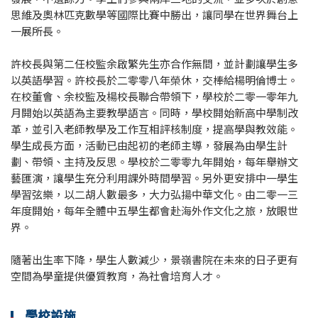
思維及奧林匹克數學等國際比賽中勝出，讓同學在世界舞台上
一展所長。
許校長與第二任校監余啟繁先生亦合作無間，並計劃讓學生多
以英語學習。許校長於二零零八年榮休，交棒給楊明倫博士。
在校董會、余校監及楊校長聯合帶領下，學校於二零一零年九
月開始以英語為主要教學語言。同時，學校開始新高中學制改
革，並引入老師教學及工作互相評核制度，提高學與教效能。
學生成長方面，活動已由起初的老師主導，發展為由學生計
劃、帶領、主持及反思。學校於二零零九年開始，每年舉辦文
藝匯演，讓學生充分利用課外時間學習。另外更安排中一學生
學習弦樂，以二胡人數最多，大力弘揚中華文化。由二零一三
年度開始，每年全體中五學生都會赴海外作文化之旅，放眼世
界。
隨著出生率下降，學生人數減少，景嶺書院在未來的日子更有
空間為學童提供優質教育，為社會培育人才。
學校設施