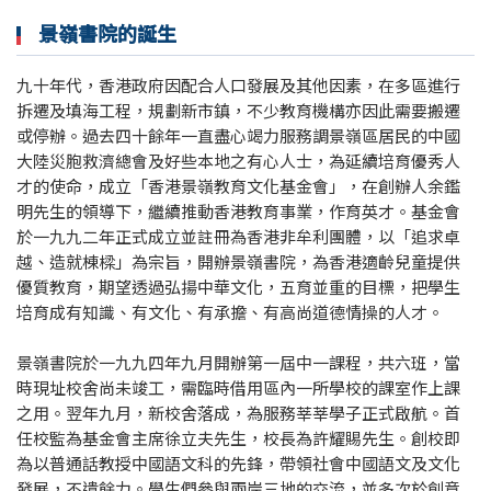
景嶺書院的誕生
九十年代，香港政府因配合人口發展及其他因素，在多區進行
拆遷及填海工程，規劃新市鎮，不少教育機構亦因此需要搬遷
或停辦。過去四十餘年一直盡心竭力服務調景嶺區居民的中國
大陸災胞救濟總會及好些本地之有心人士，為延續培育優秀人
才的使命，成立「香港景嶺教育文化基金會」，在創辦人余鑑
明先生的領導下，繼續推動香港教育事業，作育英才。基金會
於一九九二年正式成立並註冊為香港非牟利團體，以「追求卓
越、造就棟樑」為宗旨，開辦景嶺書院，為香港適齡兒童提供
優質教育，期望透過弘揚中華文化，五育並重的目標，把學生
培育成有知識、有文化、有承擔、有高尚道德情操的人才。
景嶺書院於一九九四年九月開辦第一屆中一課程，共六班，當
時現址校舍尚未竣工，需臨時借用區內一所學校的課室作上課
之用。翌年九月，新校舍落成，為服務莘莘學子正式啟航。首
任校監為基金會主席徐立夫先生，校長為許耀賜先生。創校即
為以普通話教授中國語文科的先鋒，帶領社會中國語文及文化
發展，不遺餘力。學生們參與兩岸三地的交流，並多次於創意