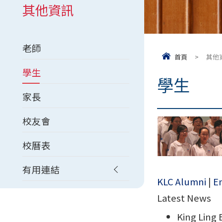
其他資訊
老師
首頁
>
其他
學生
學生
家長
校友會
校曆表
有用連結
KLC Alumni
|
En
Latest News
King Ling 