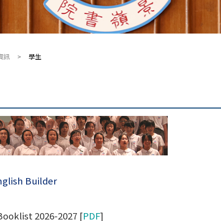
資訊
>
學生
glish Builder
Booklist 2026-2027 [
PDF
]