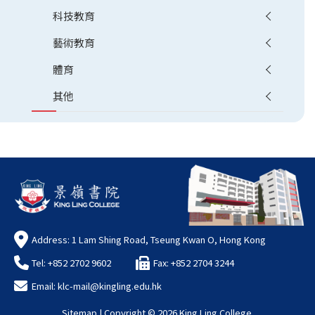
科技教育
藝術教育
體育
其他
Address: 1 Lam Shing Road, Tseung Kwan O, Hong Kong
Tel: +852 2702 9602
Fax: +852 2704 3244
Email:
klc-mail@kingling.edu.hk
Sitemap
| Copyright ©
2026 King Ling College.