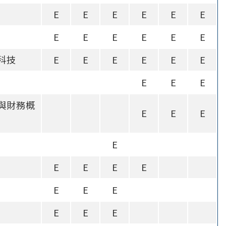
E
E
E
E
E
E
E
E
E
E
E
E
科技
E
E
E
E
E
E
E
E
E
與財務概
E
E
E
E
E
E
E
E
E
E
E
E
E
E