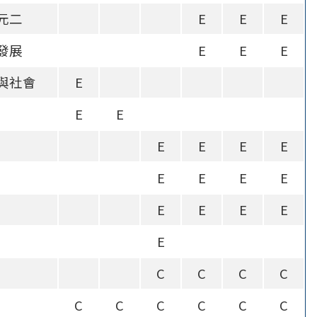
元二
E
E
E
發展
E
E
E
與社會
E
E
E
E
E
E
E
E
E
E
E
E
E
E
E
E
C
C
C
C
C
C
C
C
C
C