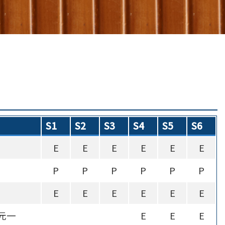
S1
S2
S3
S4
S5
S6
E
E
E
E
E
E
P
P
P
P
P
P
E
E
E
E
E
E
元一
E
E
E