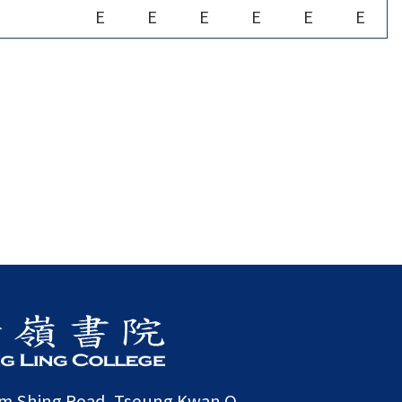
E
E
E
E
E
E
am Shing Road, Tseung Kwan O,