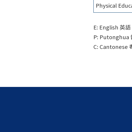
Physical Educ
E: English 英語
P: Putonghu
C: Cantonese