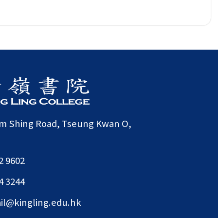
am Shing Road, Tseung Kwan O,
2 9602
4 3244
il@kingling.edu.hk