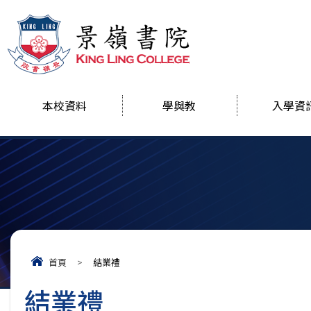
本校資料
學與教
入學資
首頁
>
結業禮
結業禮