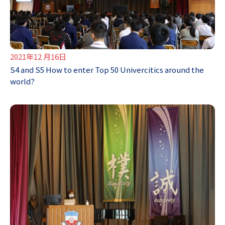
2021年12 月16日
S4 and S5 How to enter Top 50 Univercitics around the
world?