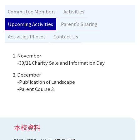
Committee Members
Activities
Upcoming Activities
Parent's Sharing
Activities Photos
Contact Us
November
-30/11 Charity Sale and Information Day
December
-Publication of Landscape
-Parent Course 3
本校資料