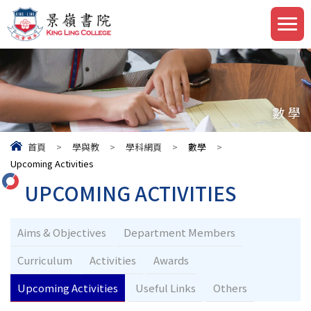
數學
首頁
>
學與教
>
學科網頁
>
數學
>
Upcoming Activities
UPCOMING ACTIVITIES
Aims & Objectives
Department Members
Curriculum
Activities
Awards
Upcoming Activities
Useful Links
Others