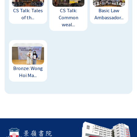
CS Talk: Tales
CS Talk:
Basic Law
of th...
Common
Ambassador...
weal...
Bronze: Wong
Hoi Ma...