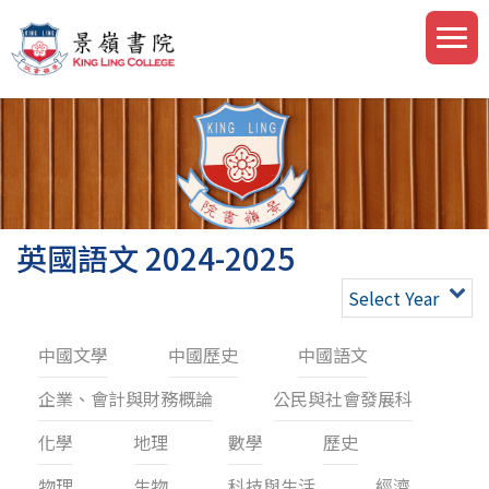
英國語文 2024-2025
Select Year
中國文學
中國歷史
中國語文
企業、會計與財務概論
公民與社會發展科
化學
地理
數學
歷史
物理
生物
科技與生活
經濟