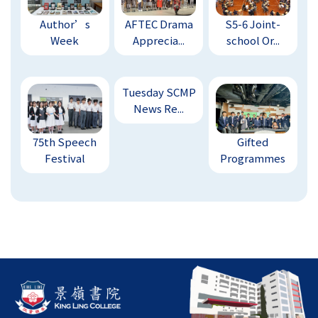
Author’s
AFTEC Drama
S5-6 Joint-
Week
Apprecia...
school Or...
Tuesday SCMP
News Re...
75th Speech
Gifted
Festival
Programmes