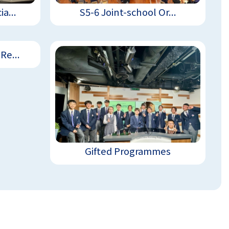
a...
S5-6 Joint-school Or...
e...
Gifted Programmes