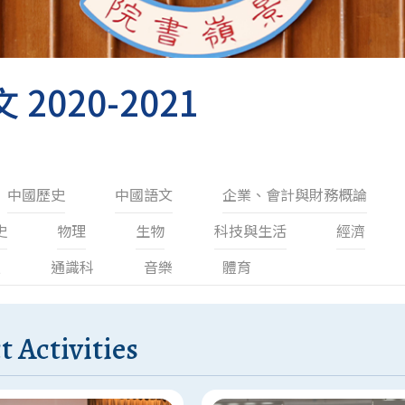
2020-2021
中國歷史
中國語文
企業、會計與財務概論
史
物理
生物
科技與生活
經濟
技
通識科
音樂
體育
t Activities