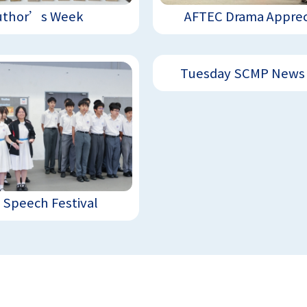
uthor’s Week
AFTEC Drama Appreci
Tuesday SCMP News R
 Speech Festival