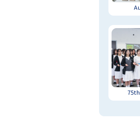
A
75th