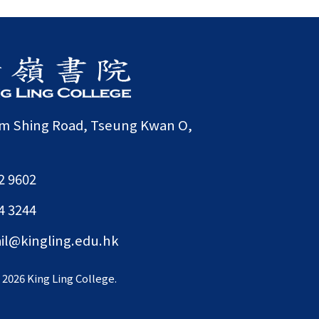
am Shing Road, Tseung Kwan O,
2 9602
4 3244
il@kingling.edu.hk
©
2026 King Ling College.