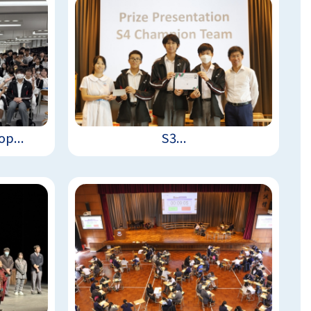
p...
S3...