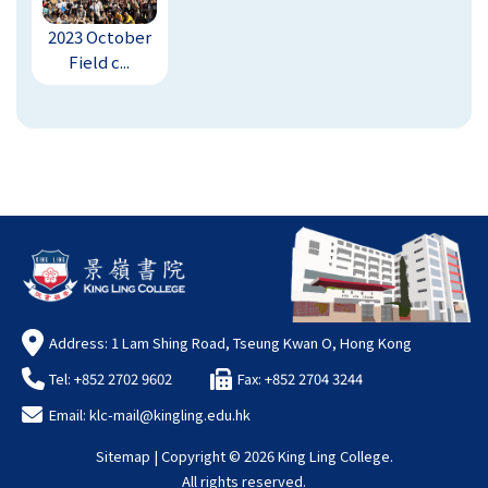
2023 October
Field c...
Address: 1 Lam Shing Road, Tseung Kwan O, Hong Kong
Tel: +852 2702 9602
Fax: +852 2704 3244
Email:
klc-mail@kingling.edu.hk
Sitemap
| Copyright ©
2026 King Ling College.
All rights reserved.