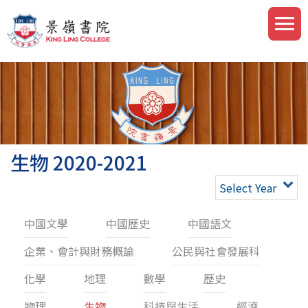
生物 2020-2021
Select Year
中國文學
中國歷史
中國語文
企業、會計與財務概論
公民與社會發展科
化學
地理
數學
歷史
物理
生物
科技與生活
經濟