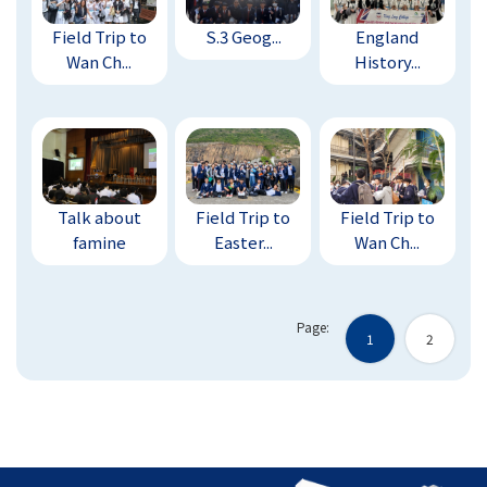
Field Trip to
S.3 Geog...
England
Wan Ch...
History...
Talk about
Field Trip to
Field Trip to
famine
Easter...
Wan Ch...
Page:
1
2