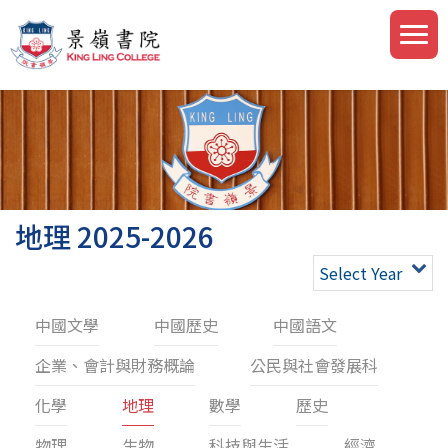
地理 2025-2026
Select Year
中國文學
中國歷史
中國語文
企業、會計與財務概論
公民與社會發展科
化學
地理
數學
歷史
物理
生物
科技與生活
經濟