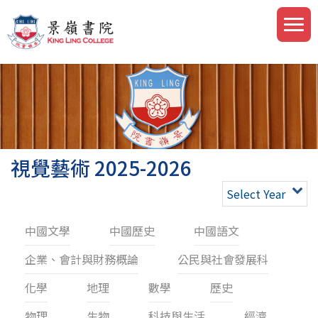
視覺藝術 2025-2026
Select Year
中國文學
中國歷史
中國語文
企業、會計與財務概論
公民與社會發展科
化學
地理
數學
歷史
物理
生物
科技與生活
經濟