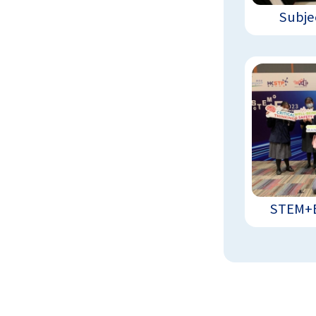
Subje
STEM+E