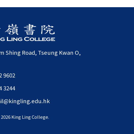
am Shing Road, Tseung Kwan O,
2 9602
4 3244
il@kingling.edu.hk
©
2026 King Ling College.