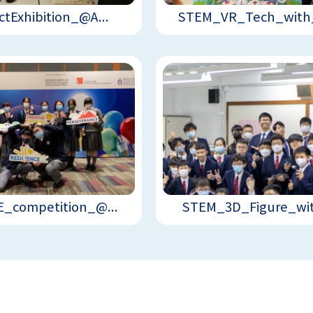
ctExhibition_@A...
STEM_VR_Tech_with_
_competition_@...
STEM_3D_Figure_wit