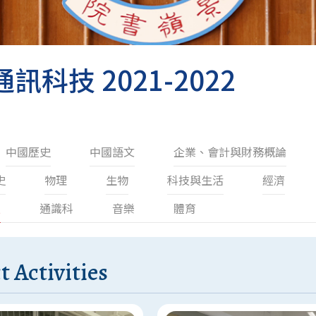
訊科技 2021-2022
中國歷史
中國語文
企業、會計與財務概論
史
物理
生物
科技與生活
經濟
技
通識科
音樂
體育
t Activities