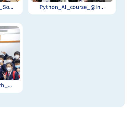
So...
Python_AI_course_@In...
h_...