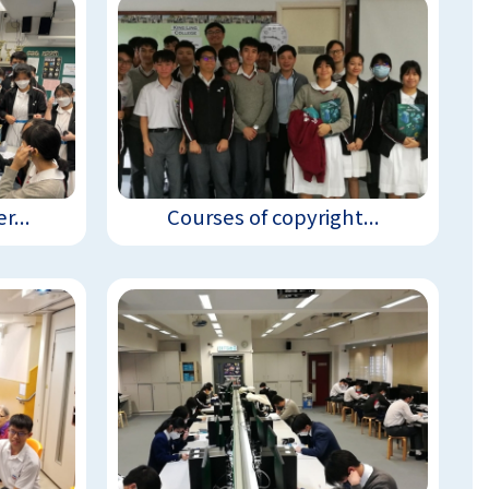
r...
Courses of copyright...