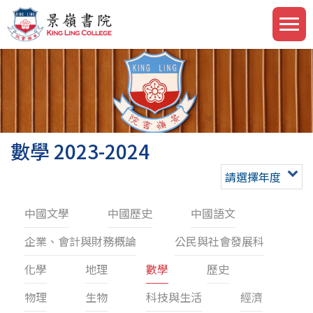
數學 2023-2024
請選擇年度
中國文學
中國歷史
中國語文
企業、會計與財務概論
公民與社會發展科
化學
地理
數學
歷史
物理
生物
科技與生活
經濟