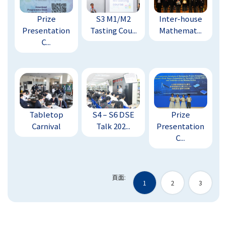
Prize
S3 M1/M2
Inter-house
Presentation
Tasting Cou...
Mathemat...
C...
Tabletop
S4 – S6 DSE
Prize
Carnival
Talk 202...
Presentation
C...
頁面:
1
2
3