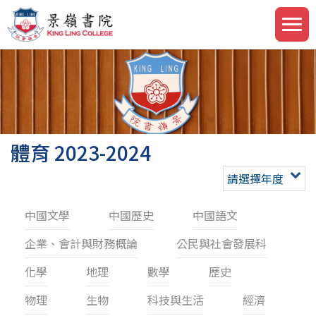
體育 2023-2024
請選擇年度
中國文學
中國歷史
中國語文
企業、會計與財務概論
公民與社會發展科
化學
地理
數學
歷史
物理
生物
科技與生活
經濟