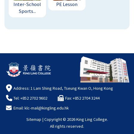
Inter-School
PE Lesson
Sports...
Address: 1 Lam Shing Road, Tseung Kwan O, Hong Kong
Tel: +852 2702 9602
Fax: +852 2704 3244
Email:
klc-mail@kingling.edu.hk
Sitemap
| Copyright ©
2026 King Ling College.
All rights reserved.