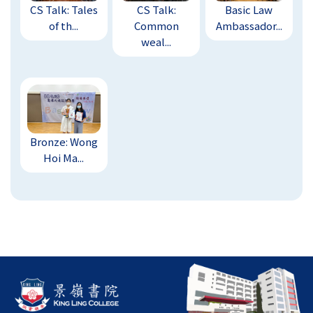
CS Talk: Tales
CS Talk:
Basic Law
of th...
Common
Ambassador...
weal...
Bronze: Wong
Hoi Ma...