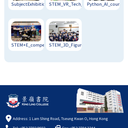
SubjectExhibition_@A...
STEM_VR_Tech_with_So...
Python_AI_course_@
STEM+E_competition_@...
STEM_3D_Figure_with_...
Address: 1 Lam Shing Road, Tseung Kwan O, Hong Kong
Tel: +852 2702 9602
Fax: +852 2704 3244