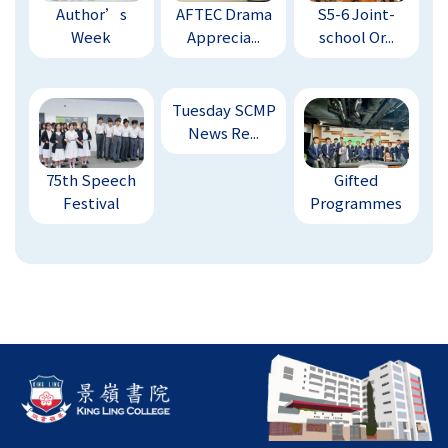
Author’s
AFTEC Drama
S5-6 Joint-
Week
Apprecia...
school Or...
Tuesday SCMP
News Re...
75th Speech
Gifted
Festival
Programmes